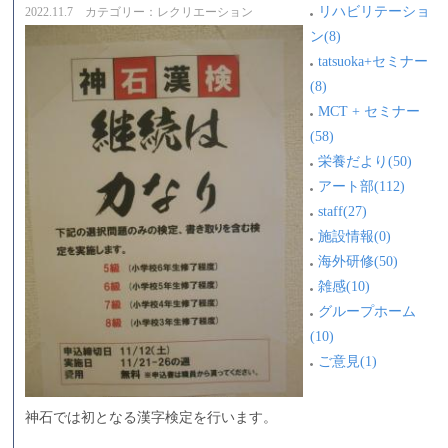
リハビリテーショ
2022.11.7 カテゴリー：レクリエーション
ン(8)
tatsuoka+セミナー
(8)
MCT + セミナー
(58)
栄養だより(50)
アート部(112)
staff(27)
施設情報(0)
海外研修(50)
雑感(10)
グループホーム
(10)
ご意見(1)
神石では初となる漢字検定を行います。