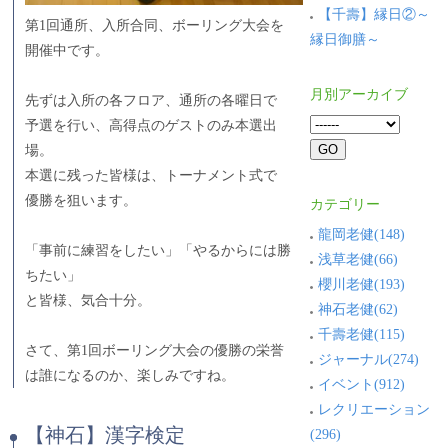
【千壽】縁日②～
第1回通所、入所合同、ボーリング大会を
縁日御膳～
開催中です。
月別アーカイブ
先ずは入所の各フロア、通所の各曜日で
予選を行い、高得点のゲストのみ本選出
場。
本選に残った皆様は、トーナメント式で
優勝を狙います。
カテゴリー
龍岡老健(148)
「事前に練習をしたい」「やるからには勝
浅草老健(66)
ちたい」
櫻川老健(193)
と皆様、気合十分。
神石老健(62)
千壽老健(115)
さて、第1回ボーリング大会の優勝の栄誉
ジャーナル(274)
は誰になるのか、楽しみですね。
イベント(912)
レクリエーション
【神石】漢字検定
(296)