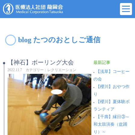
blog たつのおとしご通信
【神石】ボーリング大会
最新記事
2022.11.7 カテゴリー：レクリエーション
【浅草】コーヒー
の会
【櫻川】おやつ作
り
【櫻川】夏体験ボ
ランティア
【千壽】縁日③～
和太鼓演奏（盆踊
り）～