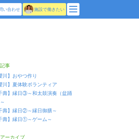
問い合わせ
施設で働きたい
記事
櫻川】おやつ作り
櫻川】夏体験ボランティア
千壽】縁日③～和太鼓演奏（盆踊
～
千壽】縁日②～縁日御膳～
千壽】縁日①～ゲーム～
アーカイブ