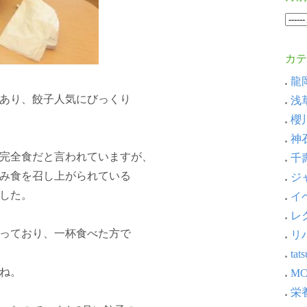
カテ
龍岡
があり、餃子人気にびっくり
浅草
櫻川
神石
完全食だと言われていますが、
千壽
み食を召し上がられている
ジャ
した。
イベ
レ
っており、一杯食べた方で
リ
ta
ね。
MC
栄養