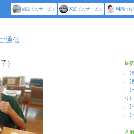
施設でのサービス
家庭でのサービス
利用のお
しご通信
餃子）
最新
【
【
【
り）
【
【
月別