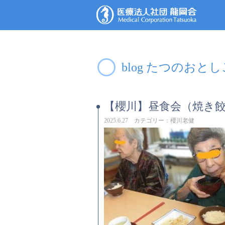
blog たつのおと
【櫻川】昼食会（焼き
2025.6.27 カテゴリー：櫻川老健