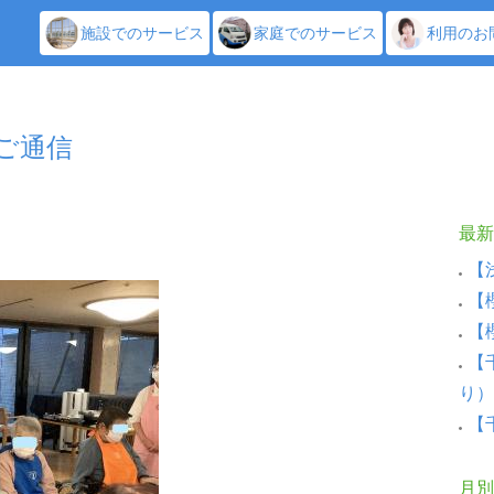
施設でのサービス
家庭でのサービス
利用のお
しご通信
最新
【
【
【
【
り）
【
月別