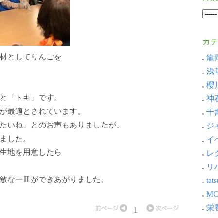
カテ
材としてりんごを
龍岡
浅草
櫻川
と「トキ」です。
神石
が最適とされています。
千壽
たいね」とのお声もありましたが、
ジャ
ました。
イベ
生地を用意したら
レ
リ
敵な一皿ができあがりました。
ta
MC
栄養
1