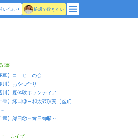
問い合わせ
施設で働きたい
記事
浅草】コーヒーの会
櫻川】おやつ作り
櫻川】夏体験ボランティア
千壽】縁日③～和太鼓演奏（盆踊
～
千壽】縁日②～縁日御膳～
アーカイブ