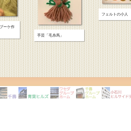
フェルトの小人
ブーケ作
手芸「毛糸馬」