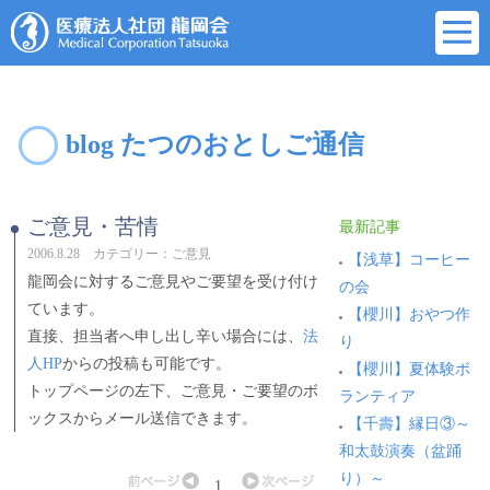
blog たつのおとしご通信
ご意見・苦情
最新記事
2006.8.28 カテゴリー：ご意見
【浅草】コーヒー
龍岡会に対するご意見やご要望を受け付け
の会
ています。
【櫻川】おやつ作
直接、担当者へ申し出し辛い場合には、
法
り
人HP
からの投稿も可能です。
【櫻川】夏体験ボ
トップページの左下、ご意見・ご要望のボ
ランティア
ックスからメール送信できます。
【千壽】縁日③～
和太鼓演奏（盆踊
り）～
1