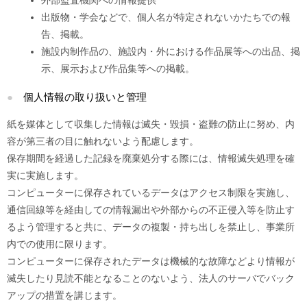
外部監査機関への情報提供
出版物・学会などで、個人名が特定されないかたちでの報
告、掲載。
施設内制作品の、施設内・外における作品展等への出品、掲
示、展示および作品集等への掲載。
個人情報の取り扱いと管理
紙を媒体として収集した情報は滅失・毀損・盗難の防止に努め、内
容が第三者の目に触れないよう配慮します。
保存期間を経過した記録を廃棄処分する際には、情報滅失処理を確
実に実施します。
コンピューターに保存されているデータはアクセス制限を実施し、
通信回線等を経由しての情報漏出や外部からの不正侵入等を防止す
るよう管理すると共に、データの複製・持ち出しを禁止し、事業所
内での使用に限ります。
コンピューターに保存されたデータは機械的な故障などより情報が
滅失したり見読不能となることのないよう、法人のサーバでバック
アップの措置を講じます。