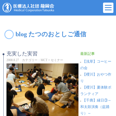
blog たつのおとしご通信
充実した実習
最新記事
2008.8.27 カテゴリー：MCT + セミナー
【浅草】コーヒー
の会
【櫻川】おやつ作
り
【櫻川】夏体験ボ
ランティア
【千壽】縁日③～
和太鼓演奏（盆踊
り）～