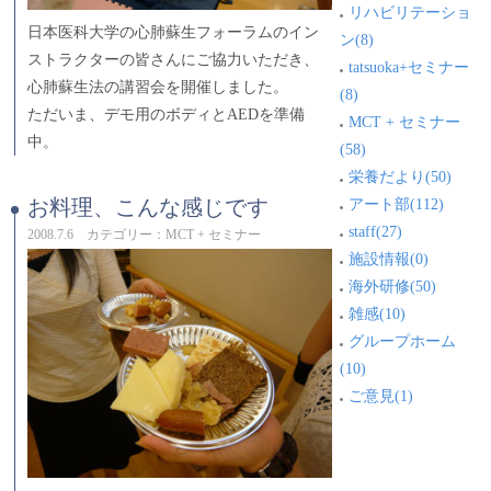
リハビリテーショ
日本医科大学の心肺蘇生フォーラムのイン
ン(8)
ストラクターの皆さんにご協力いただき、
tatsuoka+セミナー
心肺蘇生法の講習会を開催しました。
(8)
ただいま、デモ用のボディとAEDを準備
MCT + セミナー
中。
(58)
栄養だより(50)
アート部(112)
お料理、こんな感じです
staff(27)
2008.7.6 カテゴリー：MCT + セミナー
施設情報(0)
海外研修(50)
雑感(10)
グループホーム
(10)
ご意見(1)