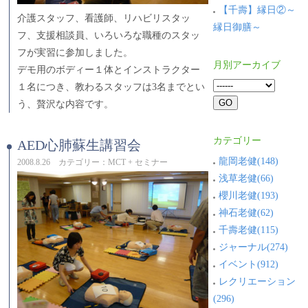
【千壽】縁日②～
介護スタッフ、看護師、リハビリスタッ
縁日御膳～
フ、支援相談員、いろいろな職種のスタッ
フが実習に参加しました。
月別アーカイブ
デモ用のボディー１体とインストラクター
１名につき、教わるスタッフは3名までとい
う、贅沢な内容です。
カテゴリー
AED心肺蘇生講習会
龍岡老健(148)
2008.8.26 カテゴリー：MCT + セミナー
浅草老健(66)
櫻川老健(193)
神石老健(62)
千壽老健(115)
ジャーナル(274)
イベント(912)
レクリエーション
(296)