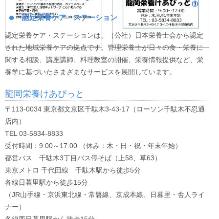
認定栄養ケア・ステーション
認定栄養ケア・ステーションは、（公社）日本栄養士会から認定
された地域栄養ケアの拠点です。管理栄養士が日々の食・栄養に
関する相談、講座講師、料理教室の開催、栄養情報提供など、栄
養学に基づいたさまざまなサービスを展開しています。
龍岡栄養けあぴっと
〒113-0034 東京都文京区千駄木3-43-17（ローソン千駄木不忍通
店内）
TEL 03-5834-8833
受付時間：9:00～17:00 （休み：木・日・祝・年末年始）
都営バス 千駄木3丁目バス停そば（上58、草63）
東京メトロ 千代田線 千駄木駅から徒歩5分
各線日暮里駅から徒歩15分
（JR山手線・京浜東北線・常磐線、京成本線、日暮里・舎人ライ
ナー）